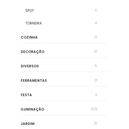
0
SPOT
4
TORNEIRA
10
COZINHA
10
DECORAÇÃO
5
DIVERSOS
21
FERRAMENTAS
3
FESTA
326
ILUMINAÇÃO
15
JARDIM