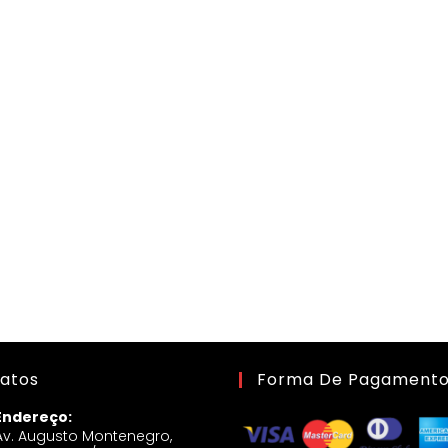
atos
Forma De Pagament
Endereço:
Av. Augusto Montenegro,