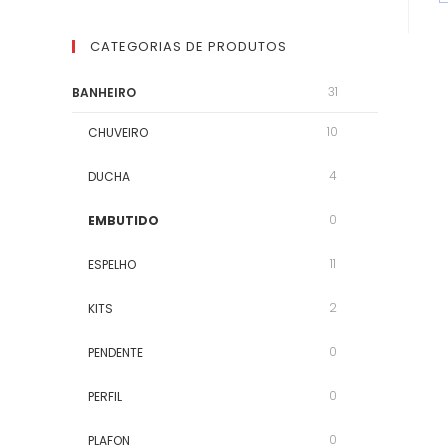
CATEGORIAS DE PRODUTOS
31
BANHEIRO
10
CHUVEIRO
4
DUCHA
0
EMBUTIDO
11
ESPELHO
2
KITS
0
PENDENTE
0
PERFIL
0
PLAFON