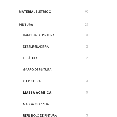
170
MATERIAL ELÉTRICO
27
PINTURA
0
BANDEJA DE PINTURA
2
DESEMPENADEIRA
2
ESPÁTULA
1
GARFO DE PINTURA
3
KIT PINTURA
0
MASSA ACRÍLICA
1
MASSA CORRIDA
3
REFIL ROLO DE PINTURA