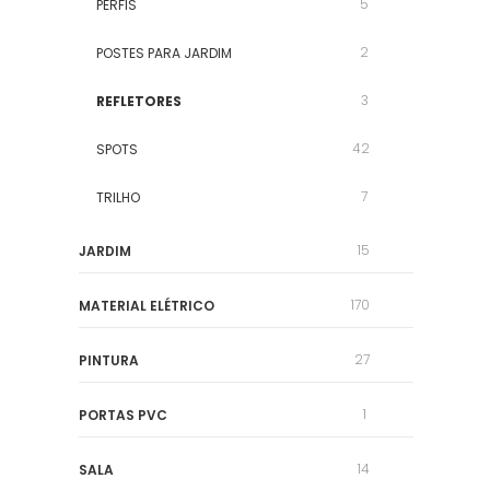
5
PERFIS
2
POSTES PARA JARDIM
3
REFLETORES
42
SPOTS
7
TRILHO
15
JARDIM
170
MATERIAL ELÉTRICO
27
PINTURA
1
PORTAS PVC
14
SALA