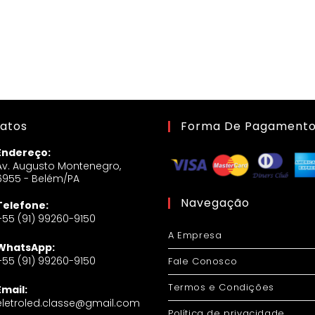
atos
Forma De Pagament
Endereço:
Av. Augusto Montenegro,
6955 - Belém/PA
Navegação
Telefone:
+55 (91) 99260-9150
A Empresa
WhatsApp:
+55 (91) 99260-9150
Fale Conosco
Termos e Condições
Email:
eletroled.classe@gmail.com
Política de privacidade