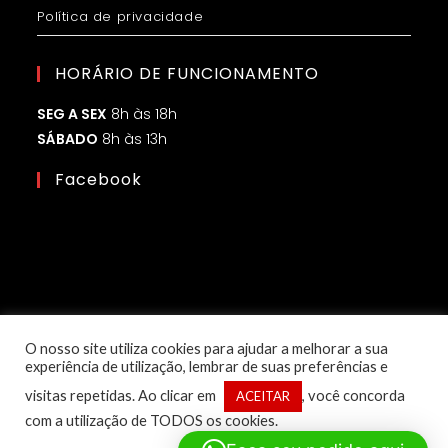
Política de privacidade
HORÁRIO DE FUNCIONAMENTO
SEG A SEX
8h às 18h
SÁBADO
8h às 13h
Facebook
O nosso site utiliza cookies para ajudar a melhorar a sua
experiência de utilização, lembrar de suas preferências e
visitas repetidas. Ao clicar em
, você concorda
ACEITAR
com a utilização de TODOS os cookies.
© Copyright 2025 – 1ª Classe Eletroled | Desenvolvido por: