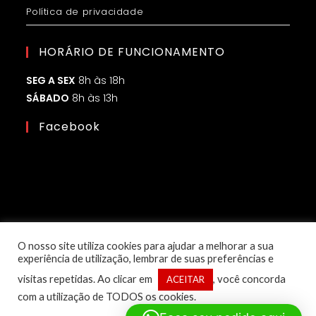
Política de privacidade
HORÁRIO DE FUNCIONAMENTO
SEG A SEX
8h às 18h
SÁBADO
8h às 13h
Facebook
O nosso site utiliza cookies para ajudar a melhorar a sua
experiência de utilização, lembrar de suas preferências e
visitas repetidas. Ao clicar em
, você concorda
ACEITAR
com a utilização de TODOS os cookies.
© Copyright 2025 – 1ª Classe Eletroled | Desenvolvido por: