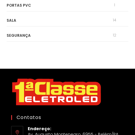
1
PORTAS PVC
14
SALA
12
SEGURANÇA
Contatos
Endereço:
Av. Augusto Montenegro, 6955 - Belém/PA