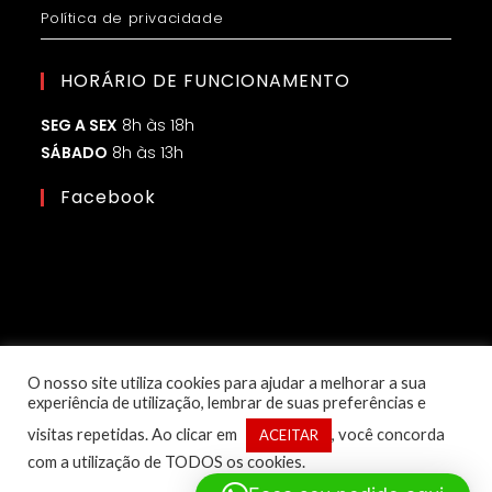
Política de privacidade
HORÁRIO DE FUNCIONAMENTO
SEG A SEX
8h às 18h
SÁBADO
8h às 13h
Facebook
O nosso site utiliza cookies para ajudar a melhorar a sua
experiência de utilização, lembrar de suas preferências e
visitas repetidas. Ao clicar em
, você concorda
ACEITAR
com a utilização de TODOS os cookies.
© Copyright 2025 – 1ª Classe Eletroled | Desenvolvido por: