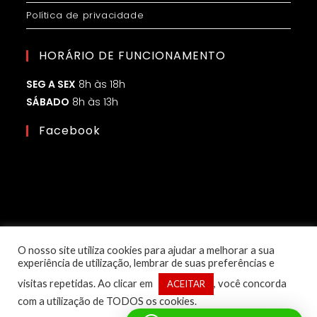
Política de privacidade
HORÁRIO DE FUNCIONAMENTO
SEG A SEX
8h às 18h
SÁBADO
8h às 13h
Facebook
O nosso site utiliza cookies para ajudar a melhorar a sua
experiência de utilização, lembrar de suas preferências e
visitas repetidas. Ao clicar em
, você concorda
ACEITAR
com a utilização de TODOS os cookies.
© Copyright 2025 – 1ª Classe Eletroled | Desenvolvido por: