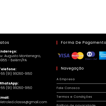
atos
Forma De Pagament
Endereço:
Av. Augusto Montenegro,
6955 - Belém/PA
Navegação
Telefone:
+55 (91) 99260-9150
A Empresa
WhatsApp:
+55 (91) 99260-9150
Fale Conosco
Termos e Condições
Email:
eletroled.classe@gmail.com
Política de privacidade