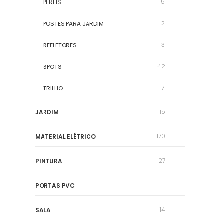
5
PERFIS
2
POSTES PARA JARDIM
3
REFLETORES
42
SPOTS
7
TRILHO
15
JARDIM
170
MATERIAL ELÉTRICO
27
PINTURA
1
PORTAS PVC
14
SALA