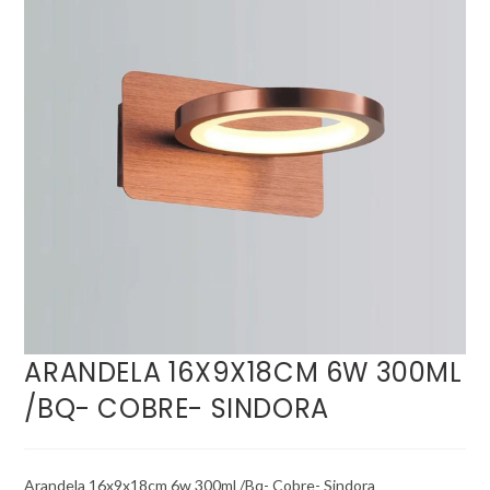
ARANDELA 16X9X18CM 6W 300ML
/BQ- COBRE- SINDORA
Arandela 16x9x18cm 6w 300ml /Bq- Cobre- Sindora