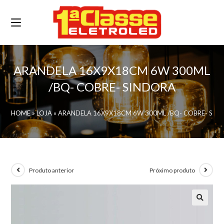
ARANDELA 16X9X18CM 6W 300ML
/BQ- COBRE- SINDORA
HOME
»
LOJA
»
ARANDELA 16X9X18CM 6W 300ML /BQ- COBRE- SIN
Produto anterior
Próximo produto