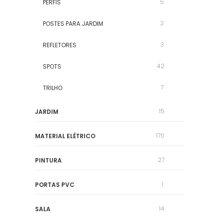
5
PERFIS
2
POSTES PARA JARDIM
3
REFLETORES
42
SPOTS
7
TRILHO
15
JARDIM
170
MATERIAL ELÉTRICO
27
PINTURA
1
PORTAS PVC
14
SALA