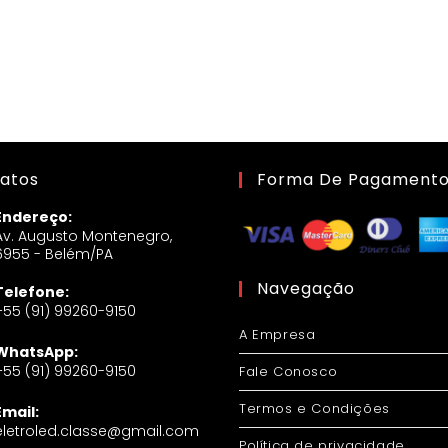
atos
Forma De Pagament
Endereço:
Av. Augusto Montenegro,
6955 - Belém/PA
Navegação
Telefone:
+55 (91) 99260-9150
A Empresa
WhatsApp:
+55 (91) 99260-9150
Fale Conosco
Termos e Condições
Email:
eletroled.classe@gmail.com
Política de privacidade