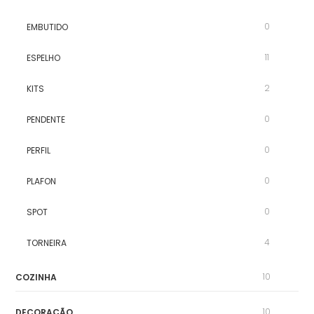
0
EMBUTIDO
11
ESPELHO
2
KITS
0
PENDENTE
0
PERFIL
0
PLAFON
0
SPOT
4
TORNEIRA
10
COZINHA
10
DECORAÇÃO