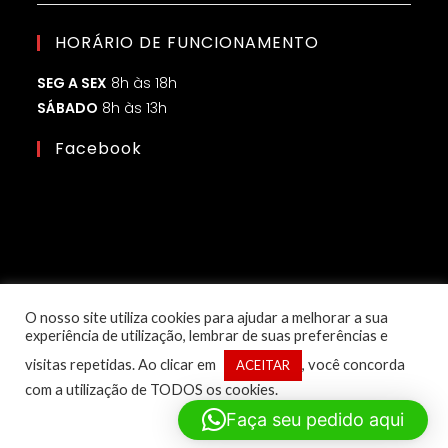
HORÁRIO DE FUNCIONAMENTO
SEG A SEX
8h às 18h
SÁBADO
8h às 13h
Facebook
O nosso site utiliza cookies para ajudar a melhorar a sua
experiência de utilização, lembrar de suas preferências e
visitas repetidas. Ao clicar em
, você concorda
ACEITAR
com a utilização de TODOS os cookies.
© Copyright 2025 – 1ª Classe Eletroled | Desenvolvido por:
Faça seu pedido aqui
Flow Marketing Digital
CNPJ: 51.125.488/0001-14