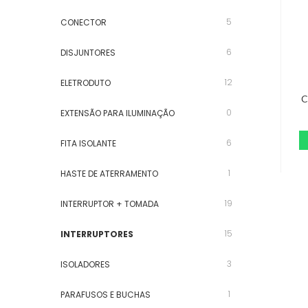
5
CONECTOR
6
DISJUNTORES
12
ELETRODUTO
C
0
EXTENSÃO PARA ILUMINAÇÃO
6
FITA ISOLANTE
1
HASTE DE ATERRAMENTO
19
INTERRUPTOR + TOMADA
15
INTERRUPTORES
3
ISOLADORES
1
PARAFUSOS E BUCHAS