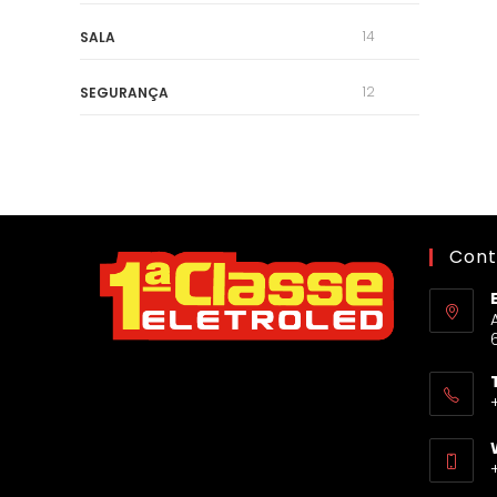
14
SALA
12
SEGURANÇA
Cont