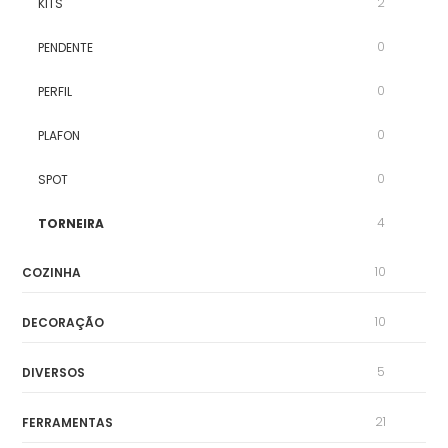
2
KITS
0
PENDENTE
0
PERFIL
0
PLAFON
0
SPOT
4
TORNEIRA
10
COZINHA
10
DECORAÇÃO
5
DIVERSOS
21
FERRAMENTAS