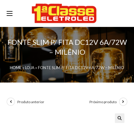
FONTE SLIM P/ FITA DC12V 6A/72W
– MILÊNIO
HOME
»
LOJA
»
FONTE SLIM P/ FITA DC12V 6A/72W – MILÊNIO
Produto anterior
Próximo produto