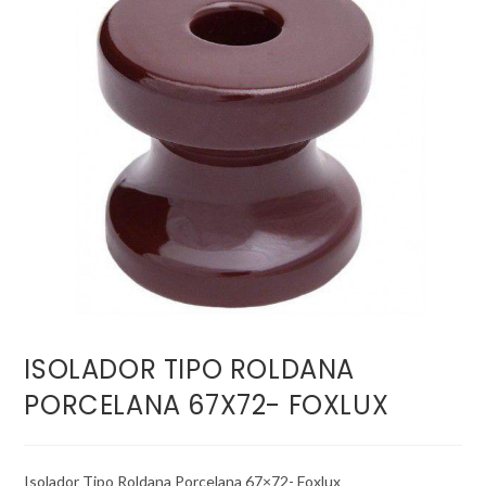
ISOLADOR TIPO ROLDANA
PORCELANA 67X72- FOXLUX
Isolador Tipo Roldana Porcelana 67×72- Foxlux