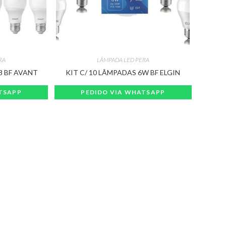
RA
LÂMPADA LED PERA
,8 BF AVANT
KIT C/ 10 LÂMPADAS 6W BF ELGIN
TSAPP
PEDIDO VIA WHATSAPP