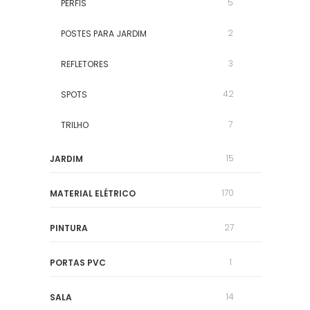
5
PERFIS
2
POSTES PARA JARDIM
3
REFLETORES
42
SPOTS
7
TRILHO
15
JARDIM
170
MATERIAL ELÉTRICO
27
PINTURA
1
PORTAS PVC
14
SALA