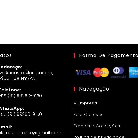
atos
Forma De Pagament
Endereço:
Av. Augusto Montenegro,
6955 - Belém/PA
Navegação
Telefone:
+55 (91) 99260-9150
A Empresa
WhatsApp:
+55 (91) 99260-9150
Fale Conosco
Termos e Condições
Email:
eletroled.classe@gmail.com
Política de privacidade