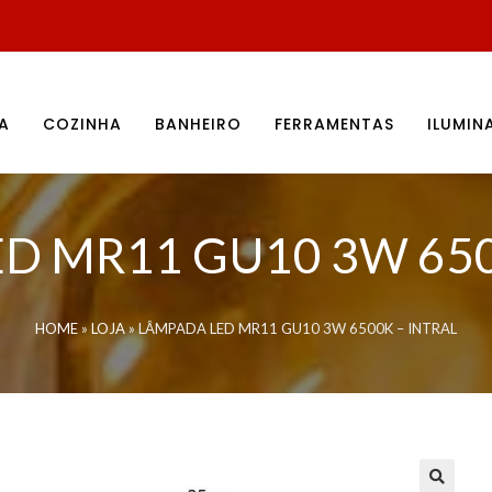
A
COZINHA
BANHEIRO
FERRAMENTAS
ILUMI
D MR11 GU10 3W 650
HOME
»
LOJA
»
LÂMPADA LED MR11 GU10 3W 6500K – INTRAL