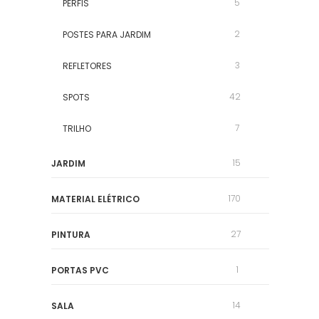
5
PERFIS
2
POSTES PARA JARDIM
3
REFLETORES
42
SPOTS
7
TRILHO
15
JARDIM
170
MATERIAL ELÉTRICO
27
PINTURA
1
PORTAS PVC
14
SALA