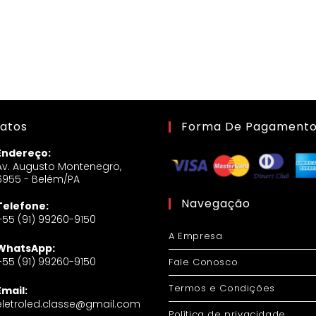
atos
Forma De Pagament
Endereço:
Av. Augusto Montenegro,
6955 - Belém/PA
Navegação
Telefone:
+55 (91) 99260-9150
A Empresa
WhatsApp:
+55 (91) 99260-9150
Fale Conosco
Termos e Condições
Email:
eletroled.classe@gmail.com
Política de privacidade