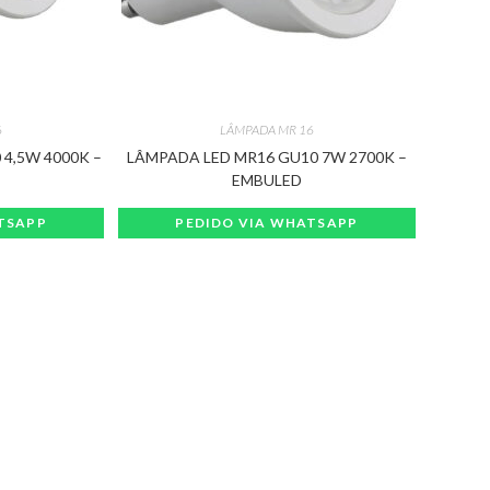
6
LÂMPADA MR 16
4,5W 4000K –
LÂMPADA LED MR16 GU10 7W 2700K –
EMBULED
TSAPP
PEDIDO VIA WHATSAPP