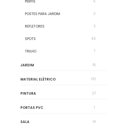
5
PERFIS
2
POSTES PARA JARDIM
3
REFLETORES
42
SPOTS
7
TRILHO
15
JARDIM
170
MATERIAL ELÉTRICO
27
PINTURA
1
PORTAS PVC
14
SALA