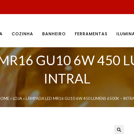
A
COZINHA
BANHEIRO
FERRAMENTAS
ILUMI
MR16 GU10 6W 450 L
INTRAL
HOME
»
LOJA
»
LÂMPADA LED MR16 GU10 6W 450 LUMENS 6500K – INTR