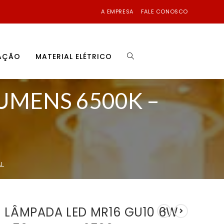
A EMPRESA
FALE CONOSCO
NAÇÃO
MATERIAL ELÉTRICO
UMENS 6500K –
AL
LÂMPADA LED MR16 GU10 6W