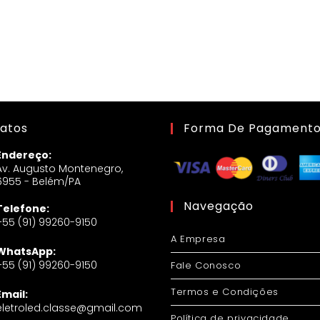
atos
Forma De Pagament
Endereço:
Av. Augusto Montenegro,
6955 - Belém/PA
Navegação
Telefone:
+55 (91) 99260-9150
A Empresa
WhatsApp:
+55 (91) 99260-9150
Fale Conosco
Termos e Condições
Email:
eletroled.classe@gmail.com
Política de privacidade