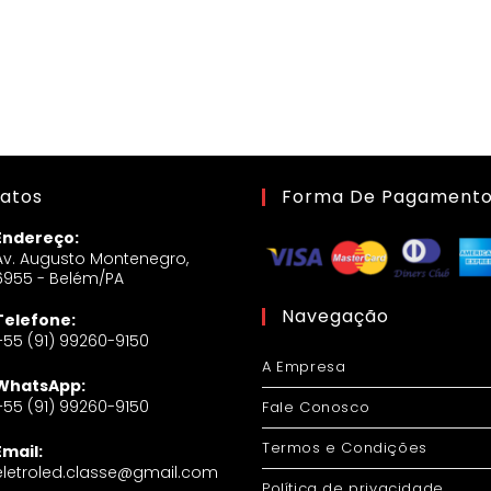
atos
Forma De Pagament
Endereço:
Av. Augusto Montenegro,
6955 - Belém/PA
Navegação
Telefone:
+55 (91) 99260-9150
A Empresa
WhatsApp:
+55 (91) 99260-9150
Fale Conosco
Termos e Condições
Email:
eletroled.classe@gmail.com
Política de privacidade