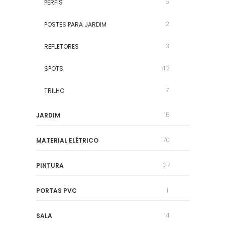
5
PERFIS
2
POSTES PARA JARDIM
3
REFLETORES
42
SPOTS
7
TRILHO
15
JARDIM
170
MATERIAL ELÉTRICO
27
PINTURA
1
PORTAS PVC
14
SALA