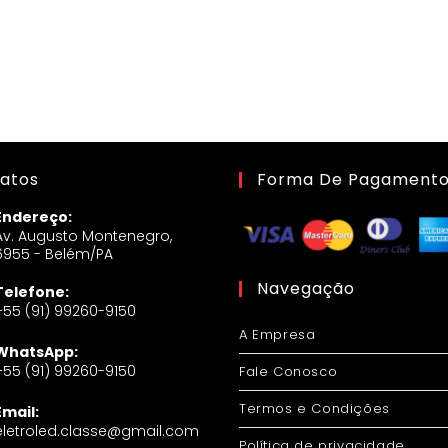
atos
Forma De Pagament
Endereço:
Av. Augusto Montenegro,
6955 - Belém/PA
Navegação
Telefone:
+55 (91) 99260-9150
A Empresa
WhatsApp:
+55 (91) 99260-9150
Fale Conosco
Termos e Condições
Email:
eletroled.classe@gmail.com
Política de privacidade