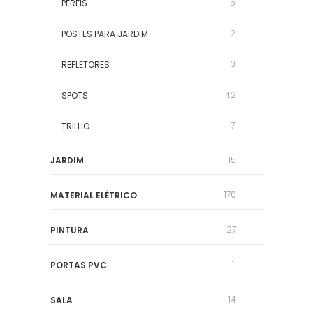
5
PERFIS
2
POSTES PARA JARDIM
3
REFLETORES
42
SPOTS
7
TRILHO
15
JARDIM
170
MATERIAL ELÉTRICO
27
PINTURA
1
PORTAS PVC
14
SALA