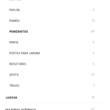
0
PAFLON
15
PAINÉIS
89
PENDENTES
5
PERFIS
2
POSTES PARA JARDIM
3
REFLETORES
42
SPOTS
7
TRILHO
15
JARDIM
170
MATERIAL ELÉTRICO