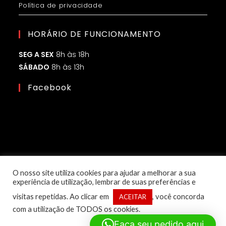
Política de privacidade
HORÁRIO DE FUNCIONAMENTO
SEG A SEX
8h às 18h
SÁBADO
8h às 13h
Facebook
O nosso site utiliza cookies para ajudar a melhorar a sua
experiência de utilização, lembrar de suas preferências e
visitas repetidas. Ao clicar em
, você concorda
ACEITAR
com a utilização de TODOS os cookies.
© Copyright 2025 – 1ª Classe Eletroled | Desenvolvido por:
Faça seu pedido aqui
Flow Marketing Digital