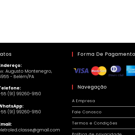
atos
Forma De Pagament
Endereço:
Av. Augusto Montenegro,
6955 - Belém/PA
Navegação
Telefone:
+55 (91) 99260-9150
A Empresa
WhatsApp:
+55 (91) 99260-9150
Fale Conosco
Termos e Condições
Email:
eletroled.classe@gmail.com
Política de privacidade