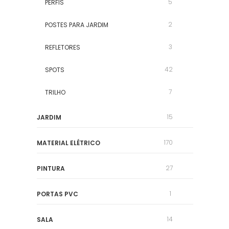
5
PERFIS
2
POSTES PARA JARDIM
3
REFLETORES
42
SPOTS
7
TRILHO
15
JARDIM
170
MATERIAL ELÉTRICO
27
PINTURA
1
PORTAS PVC
14
SALA