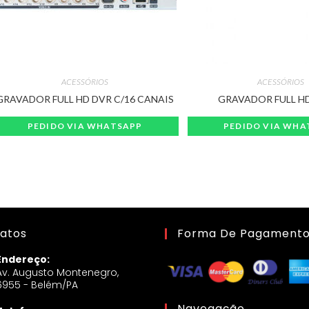
ACESSÓRIOS
ACESSÓRIOS
GRAVADOR FULL HD DVR C/16 CANAIS
GRAVADOR FULL H
PEDIDO VIA WHATSAPP
PEDIDO VIA WHA
atos
Forma De Pagament
Endereço:
Av. Augusto Montenegro,
6955 - Belém/PA
Navegação