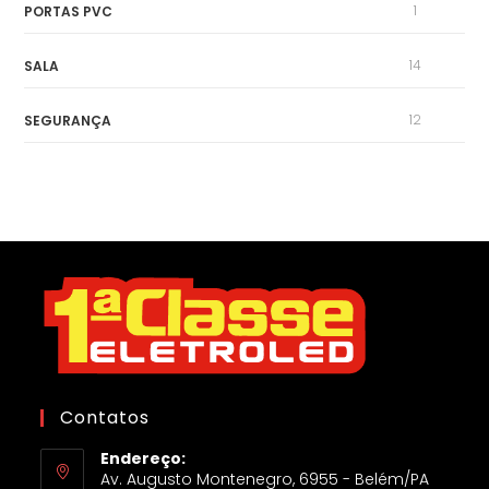
1
PORTAS PVC
14
SALA
12
SEGURANÇA
Contatos
Endereço:
Av. Augusto Montenegro, 6955 - Belém/PA