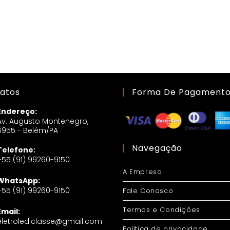
atos
Forma De Pagament
Endereço:
Av. Augusto Montenegro,
6955 - Belém/PA
Navegação
Telefone:
+55 (91) 99260-9150
A Empresa
WhatsApp:
+55 (91) 99260-9150
Fale Conosco
Termos e Condições
Email:
eletroled.classe@gmail.com
Política de privacidade