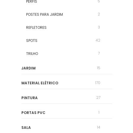
5
PERFIS
2
POSTES PARA JARDIM
3
REFLETORES
42
SPOTS
7
TRILHO
15
JARDIM
170
MATERIAL ELÉTRICO
27
PINTURA
1
PORTAS PVC
14
SALA