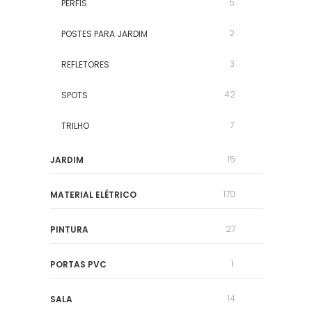
5
PERFIS
2
POSTES PARA JARDIM
3
REFLETORES
42
SPOTS
7
TRILHO
15
JARDIM
170
MATERIAL ELÉTRICO
27
PINTURA
1
PORTAS PVC
14
SALA