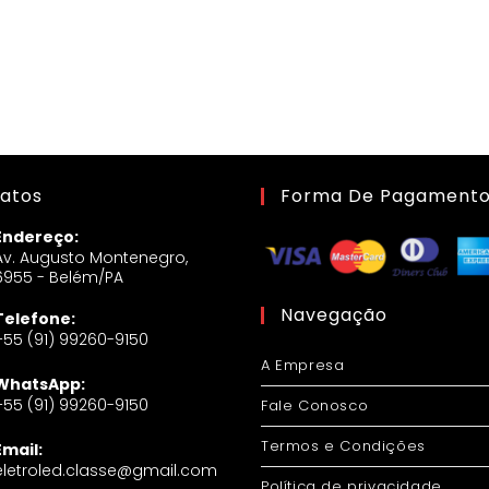
atos
Forma De Pagament
Endereço:
Av. Augusto Montenegro,
6955 - Belém/PA
Navegação
Telefone:
+55 (91) 99260-9150
A Empresa
WhatsApp:
+55 (91) 99260-9150
Fale Conosco
Termos e Condições
Email:
eletroled.classe@gmail.com
Política de privacidade