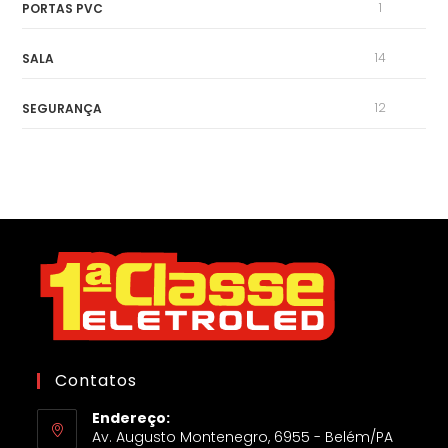
1
PORTAS PVC
14
SALA
12
SEGURANÇA
Contatos
Endereço:
Av. Augusto Montenegro, 6955 - Belém/PA