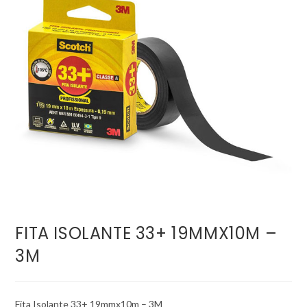
FITA ISOLANTE 33+ 19MMX10M –
3M
Fita Isolante 33+ 19mmx10m – 3M