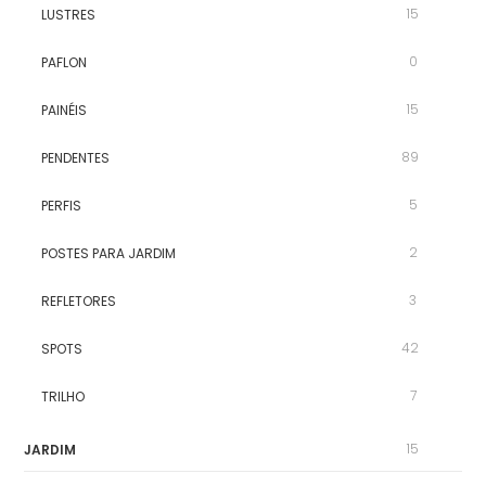
15
LUSTRES
0
PAFLON
15
PAINÉIS
89
PENDENTES
5
PERFIS
2
POSTES PARA JARDIM
3
REFLETORES
42
SPOTS
7
TRILHO
15
JARDIM