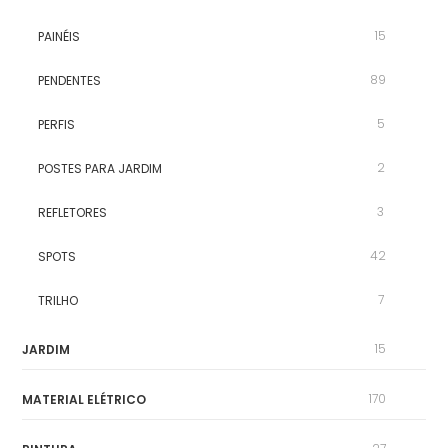
15
PAINÉIS
89
PENDENTES
5
PERFIS
2
POSTES PARA JARDIM
3
REFLETORES
42
SPOTS
7
TRILHO
15
JARDIM
170
MATERIAL ELÉTRICO