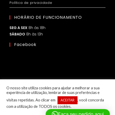
Política de privacidade
HORÁRIO DE FUNCIONAMENTO
SEG A SEX
8h às 18h
SÁBADO
8h às 13h
Facebook
O nosso site utiliza cookies para ajudar a melhorar a sua
experiência de utilização, lembrar de suas preferências e
visitas repetidas. Ao clicar em
, você concorda
ACEITAR
com a utilização de TODOS os cookies.
© Copyright 2025 – 1ª Classe Eletroled | Desenvolvido por:
Faça seu pedido aqui
Flow Marketing Digital