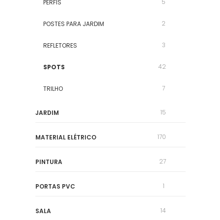
5
PERFIS
2
POSTES PARA JARDIM
3
REFLETORES
42
SPOTS
7
TRILHO
15
JARDIM
170
MATERIAL ELÉTRICO
27
PINTURA
1
PORTAS PVC
14
SALA