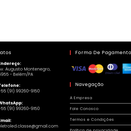
atos
Forma De Pagament
Endereço:
Av. Augusto Montenegro,
6955 - Belém/PA
Navegação
Telefone:
+55 (91) 99260-9150
A Empresa
WhatsApp:
+55 (91) 99260-9150
Fale Conosco
Termos e Condições
Email:
eletroled.classe@gmail.com
Política de privacidade