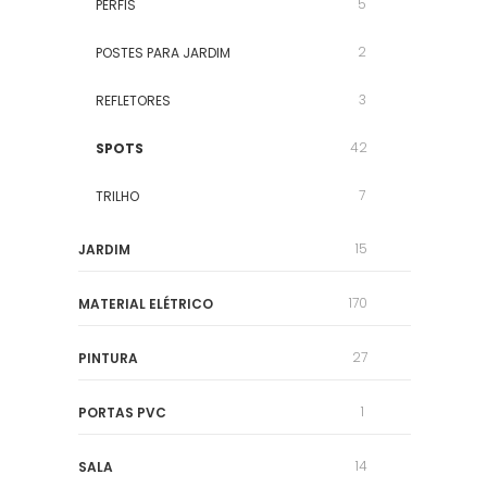
5
PERFIS
2
POSTES PARA JARDIM
3
REFLETORES
42
SPOTS
7
TRILHO
15
JARDIM
170
MATERIAL ELÉTRICO
27
PINTURA
1
PORTAS PVC
14
SALA