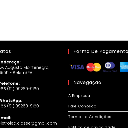
atos
Forma De Pagament
Endereço:
Av. Augusto Montenegro,
6955 - Belém/PA
Navegação
Telefone:
+55 (91) 99260-9150
A Empresa
WhatsApp:
+55 (91) 99260-9150
Fale Conosco
Termos e Condições
Email:
eletroled.classe@gmail.com
Política de privacidade