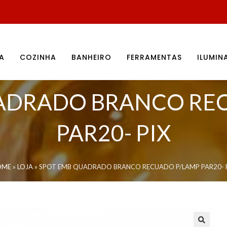
A
COZINHA
BANHEIRO
FERRAMENTAS
ILUMI
ADRADO BRANCO RE
PAR20- PIX
OME
»
LOJA
»
SPOT EMB QUADRADO BRANCO RECUADO P/LAMP PAR20- 