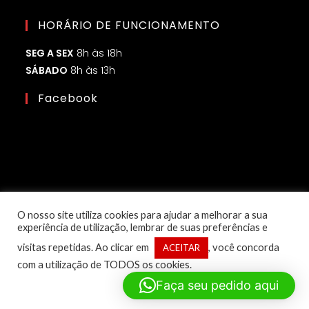
HORÁRIO DE FUNCIONAMENTO
SEG A SEX
8h às 18h
SÁBADO
8h às 13h
Facebook
O nosso site utiliza cookies para ajudar a melhorar a sua
experiência de utilização, lembrar de suas preferências e
visitas repetidas. Ao clicar em
, você concorda
ACEITAR
com a utilização de TODOS os cookies.
© Copyright 2025 – 1ª Classe Eletroled | Desenvolvido por:
Faça seu pedido aqui
Flow Marketing Digital
CNPJ: 51.125.488/0001-14